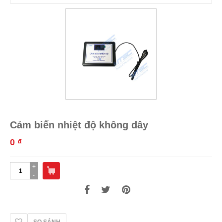
Cảm biến nhiệt độ không dây
0
₫
Cảm
biến
nhiệt
độ
không
dây