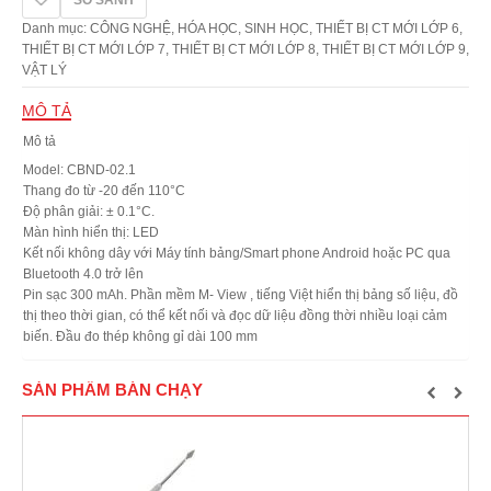
SO SÁNH
số
lượng
Danh mục:
CÔNG NGHỆ
,
HÓA HỌC
,
SINH HỌC
,
THIẾT BỊ CT MỚI LỚP 6
,
THIẾT BỊ CT MỚI LỚP 7
,
THIẾT BỊ CT MỚI LỚP 8
,
THIẾT BỊ CT MỚI LỚP 9
,
VẬT LÝ
MÔ TẢ
Mô tả
Model: CBND-02.1
Thang đo từ -20 đến 110°C
Độ phân giải: ± 0.1°C.
Màn hình hiển thị: LED
Kết nối không dây với Máy tính bảng/Smart phone Android hoặc PC qua
Bluetooth 4.0 trở lên
Pin sạc 300 mAh. Phần mềm M- View , tiếng Việt hiển thị bảng số liệu, đồ
thị theo thời gian, có thể kết nối và đọc dữ liệu đồng thời nhiều loại cảm
biến. Đầu đo thép không gỉ dài 100 mm
SẢN PHẨM BÁN CHẠY