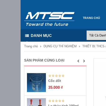
TRANG CHỦ
DANH MỤC
Trang chủ
DỤNG CỤ THÍ NGHIỆM
THIẾT BỊ THCS 
SẢN PHẨM CÙNG LOẠI
Cốc đốt
35.000
₫
Lọ thủy tinh 100ml