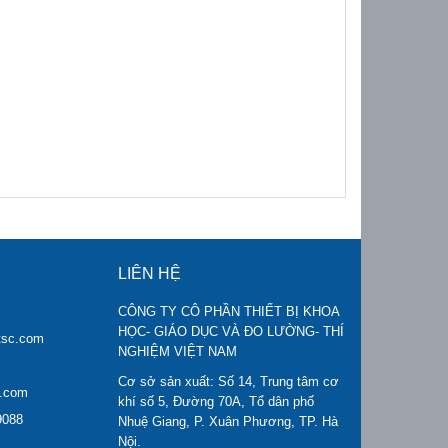
LIÊN HỆ
CÔNG TY CÔ PHẦN THIẾT BỊ KHOA
HỌC- GIÁO DỤC VÀ ĐO LƯỜNG- THÍ
tsc.com
NGHIỆM VIỆT NAM
Cơ sở sản xuất: Số 14, Trung tâm cơ
c.com
khí số 5, Đường 70A, Tổ dân phố
9088
Nhuệ Giang, P. Xuân Phương, TP. Hà
Nội.