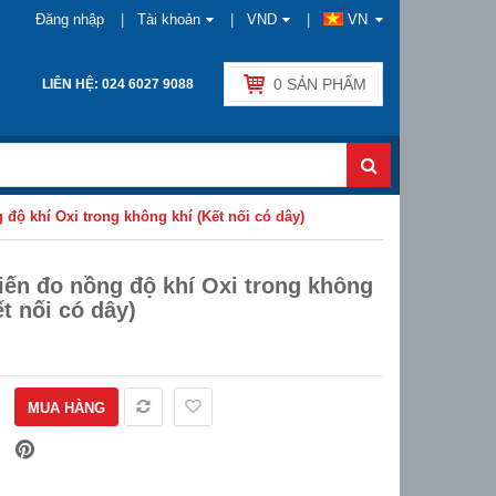
Đăng nhập
Tài khoản
VND
VN
0
SẢN PHẨM
LIÊN HỆ: 024 6027 9088
độ khí Oxi trong không khí (Kết nối có dây)
ến đo nồng độ khí Oxi trong không
ết nối có dây)
MUA HÀNG