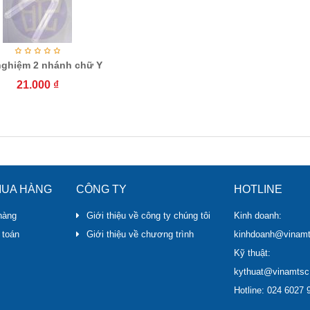
ghiệm 2 nhánh chữ Y
21.000
₫
UA HÀNG
CÔNG TY
HOTLINE
hàng
Giới thiệu về công ty chúng tôi
Kinh doanh:
 toán
Giới thiệu về chương trình
kinhdoanh@vinam
Kỹ thuật:
kythuat@vinamts
Hotline: 024 6027 