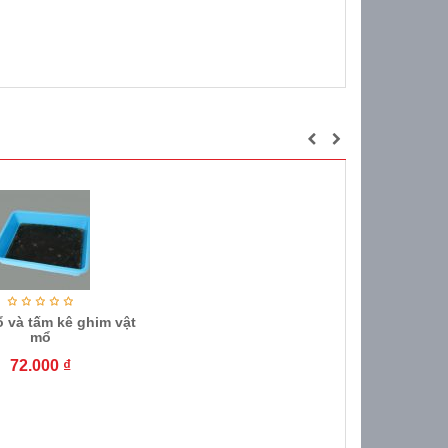
 và tấm kê ghim vật
mổ
72.000
₫