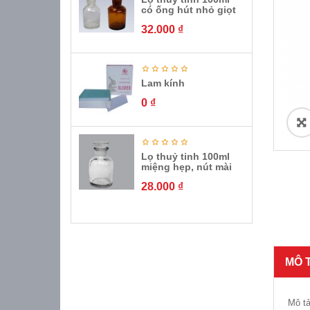
có ống hút nhỏ giọt
32.000
₫
Lam kính
0
₫
ðŸ
Lọ thuỷ tinh 100ml
miệng hẹp, nút mài
28.000
₫
MÔ 
Mô t