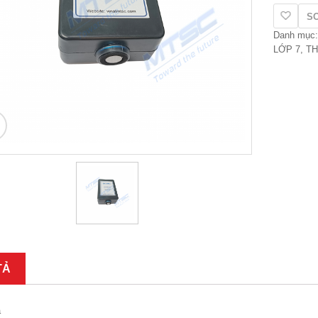
khí
S
Oxi
Danh mục
trong
LỚP 7
,
TH
không
khí
(Kết
nối
có
”
dây)
số
lượng
TẢ
ả