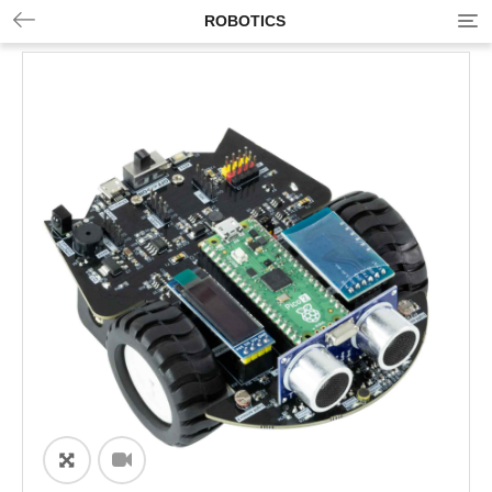
ROBOTICS
ðŸ”