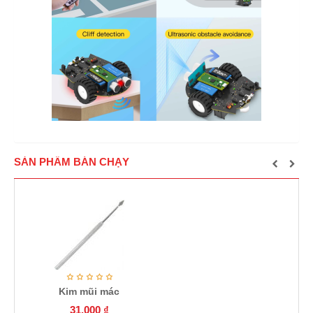
SẢN PHẨM BÁN CHẠY
Kim mũi mác
31.000
₫