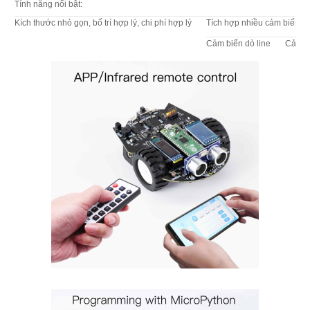
Tính năng nổi bật:
Kích thước nhỏ gọn, bố trí hợp lý, chi phí hợp lý
Tích hợp nhiều cảm biến v
Cảm biến dò line
Cảm b