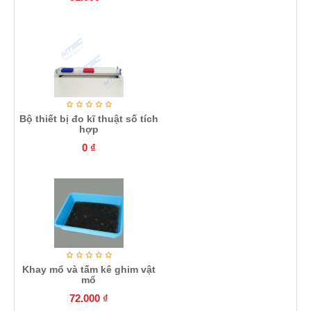
Bộ thiết bị đo kĩ thuật số tích
hợp
0
₫
Khay mổ và tấm kê ghim vật
mổ
72.000
₫