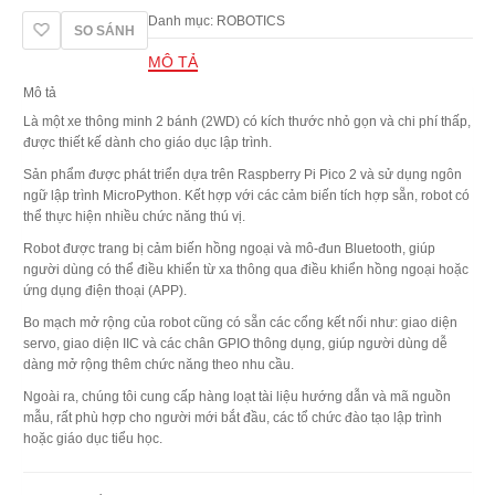
giọng
Danh mục:
ROBOTICS
SO SÁNH
nói,
Raspberry
MÔ TẢ
Pi,
Mô tả
lập
trình
Là một xe thông minh 2 bánh (2WD) có kích thước nhỏ gọn và chi phí thấp,
python
được thiết kế dành cho
giáo dục lập trình
.
số
Sản phẩm được phát triển dựa trên
Raspberry Pi Pico 2
và sử dụng
ngôn
lượng
ngữ lập trình MicroPython
. Kết hợp với các cảm biến tích hợp sẵn, robot có
thể thực hiện nhiều chức năng thú vị.
Robot được trang bị
cảm biến hồng ngoại
và
mô-đun Bluetooth
, giúp
người dùng có thể điều khiển từ xa thông qua
điều khiển hồng ngoại
hoặc
ứng dụng điện thoại (APP)
.
Bo mạch mở rộng của robot cũng có sẵn các cổng kết nối như:
giao diện
servo
,
giao diện IIC
và
các chân GPIO thông dụng
, giúp người dùng dễ
dàng mở rộng thêm chức năng theo nhu cầu.
Ngoài ra, chúng tôi cung cấp
hàng loạt tài liệu hướng dẫn và mã nguồn
mẫu
, rất phù hợp cho người mới bắt đầu, các tổ chức đào tạo lập trình
hoặc giáo dục tiểu học.