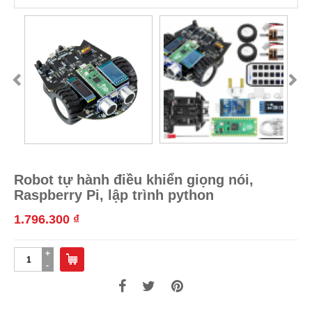
Robot tự hành điều khiển giọng nói,
Raspberry Pi, lập trình python
1.796.300
₫
Robot
tự
hành
điều
khiển