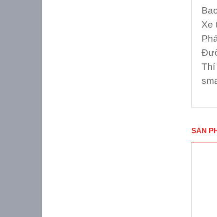
Bao
Xe 
Phá
Đườ
Thí
sma
SẢN P