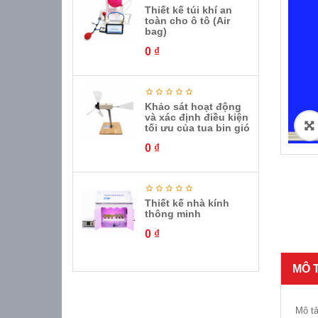
Thiết kế túi khí an
toàn cho ô tô (Air
bag)
0
₫
Khảo sát hoạt động
và xác định điều kiện
ðŸ
tối ưu của tua bin gió
0
₫
Thiết kế nhà kính
thông minh
0
₫
MÔ 
Mô t