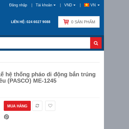
Đăng nhập
Tài khoản
VND
VN
0
SẢN PHẨM
LIÊN HỆ: 024 6027 9088
kế hệ thống pháo di động bắn trúng
iêu (PASCO) ME-1245
MUA HÀNG