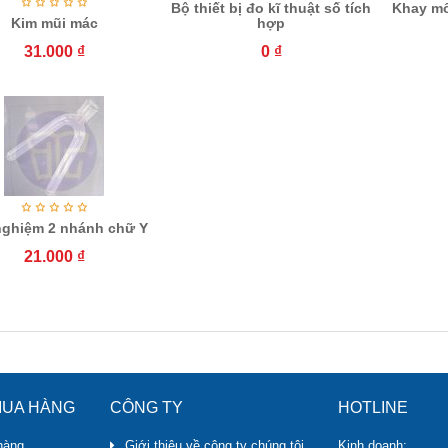
Bộ thiết bị đo kĩ thuật số tích
Khay mổ
Kim mũi mác
hợp
31.000
₫
0
₫
ghiệm 2 nhánh chữ Y
21.000
₫
UA HÀNG
CÔNG TY
HOTLINE
hàng
Giới thiệu về công ty chúng tôi
Kinh doanh: