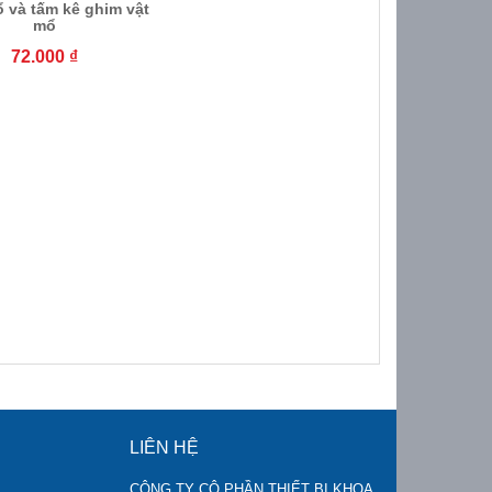
 và tấm kê ghim vật
mổ
72.000
₫
LIÊN HỆ
CÔNG TY CÔ PHẦN THIẾT BỊ KHOA