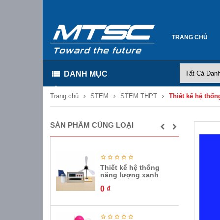
TRANG CHỦ
DANH MỤC
Trang chủ
STEM
STEM THPT
Thiết kế hệ thố
SẢN PHẨM CÙNG LOẠI
Thiết kế hệ thống
năng lượng xanh
0
₫