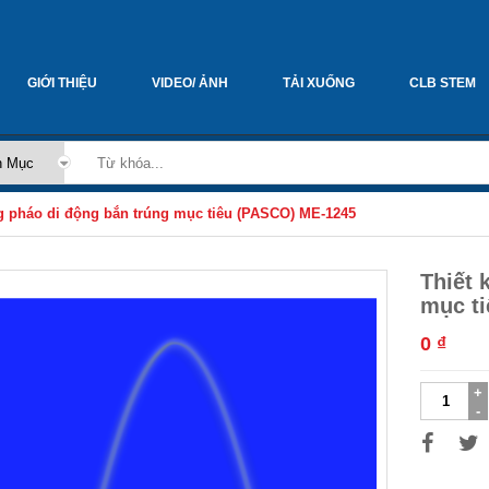
GIỚI THIỆU
VIDEO/ ẢNH
TẢI XUỐNG
CLB STEM
ng pháo di động bắn trúng mục tiêu (PASCO) ME-1245
Thiết 
mục t
0
₫
Thiết
kế
hệ
thống
pháo