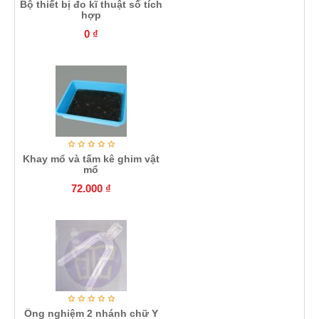
Bộ thiết bị đo kĩ thuật số tích
hợp
0
₫
Khay mổ và tấm kê ghim vật
mổ
72.000
₫
Ống nghiệm 2 nhánh chữ Y