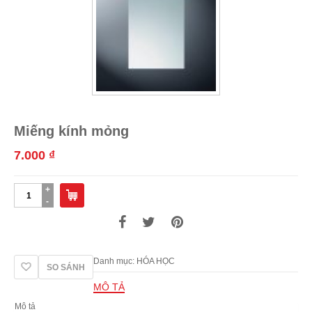
Miếng kính mỏng
7.000
₫
Miếng
kính
mỏng
số
lượng
Danh mục:
HÓA HỌC
SO SÁNH
MÔ TẢ
Mô tả