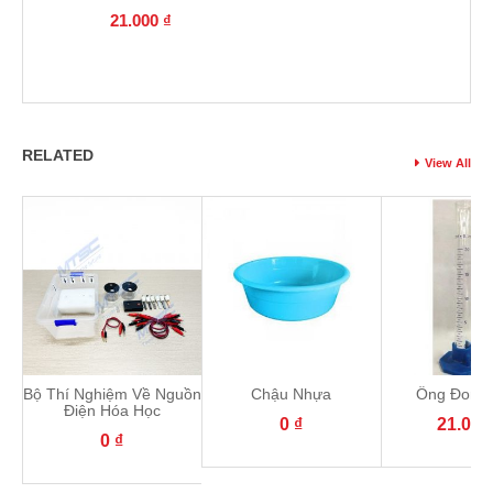
21.000
₫
RELATED
View All
Bộ Thí Nghiệm Về Nguồn
Chậu Nhựa
Ống Đong 
Điện Hóa Học
0
₫
21.00
0
₫