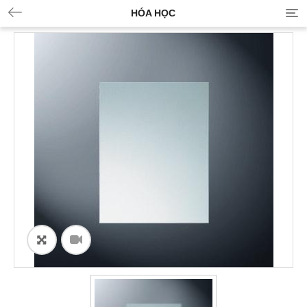
HÓA HỌC
ðŸ”