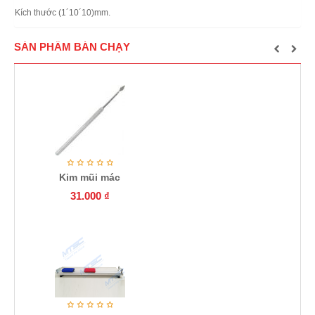
Kích thước (1´10´10)mm.
SẢN PHẨM BÁN CHẠY
Kim mũi mác
31.000
₫